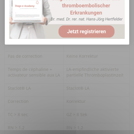
Temps patient
Patientenwert
Temps témoin
Kontrollwert
Test du mélange
Plasmatauschtest
Pool Norm®
Pool Norm®
Pas de correction
Keine Korrektur
Temps de céphaline +
LA-empfindliche aktivierte
activateur sensible aux LA
partielle Thromboplastinzeit
Staclot® LA
Staclot® LA
Correction
Korrektur
TC > 8 sec
GZ > 8 Sek
RN > 1,2
RN > 1,2