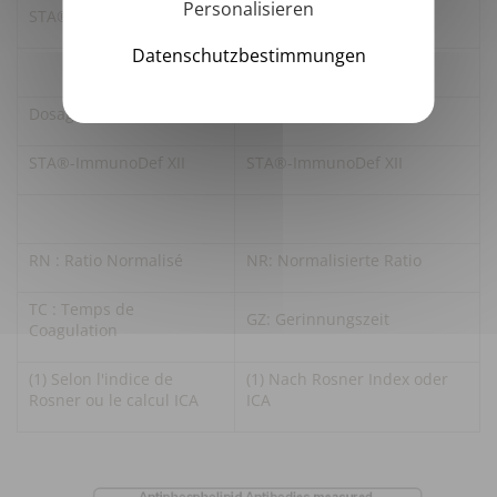
Personalisieren
STA®-Deficient XI
STA®-Deficient XI
Datenschutzbestimmungen
Dosage Facteur XII
Bestimmung Faktor XII
STA®-ImmunoDef XII
STA®-ImmunoDef XII
RN : Ratio Normalisé
NR: Normalisierte Ratio
TC : Temps de
GZ: Gerinnungszeit
Coagulation
(1) Selon l'indice de
(1) Nach Rosner Index oder
Rosner ou le calcul ICA
ICA