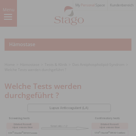
Skip
My
Personal
Space
Kundenbereich
to
Menu
main
content
Hämostase
Home
Hämostase
Tests & Klinik
Das Antiphospholipid-Syndrom
Welche Tests werden durchgeführt ?
Welche Tests werden
durchgeführt ?