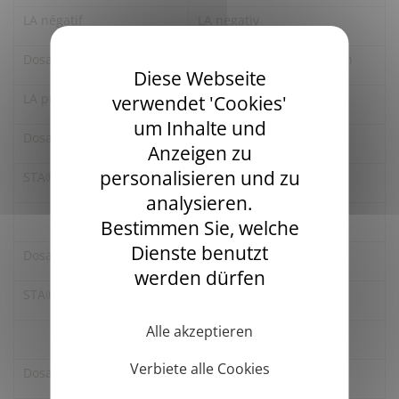
LA négatif
LA negativ
Dosage des facteurs
Bestimmung der Faktoren
Diese Webseite
LA positif
LA positiv
verwendet 'Cookies'
um Inhalte und
Dosage facteur VIII
Bestimmung Faktor VIII
Anzeigen zu
personalisieren und zu
STA®-Deficient VIII
STA®-Deficient VIII
analysieren.
Bestimmen Sie, welche
Dienste benutzt
Dosage Facteur IX
Bestimmung Faktor IX
werden dürfen
STA®-Deficient IX
STA®-Deficient IX
Alle akzeptieren
Verbiete alle Cookies
Dosage Facteur XI
Bestimmung Faktor XI