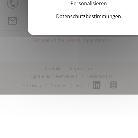
Personalisieren
+33 1 46 88 20 20
Datenschutzbestimmungen
Contact us
Discover all the Stago's implantations
Kontakt
Impressum
Digitale Barrierefreiheit
Datenschutz
Site Map
Cookies
Vdp