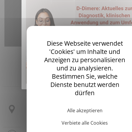
YouTube is disabled.
Erlaube
Diese Webseite verwendet
'Cookies' um Inhalte und
Anzeigen zu personalisieren
und zu analysieren.
Bestimmen Sie, welche
Dienste benutzt werden
Headquarters
dürfen
3 allée Thérésa
CS 10009
Alle akzeptieren
92665 Asnières sur Seine Cedex
France
Verbiete alle Cookies