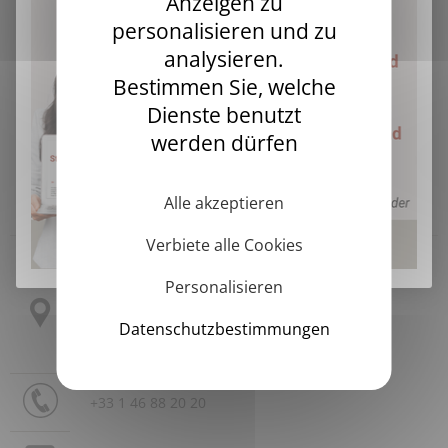
Anzeigen zu
personalisieren und zu
analysieren.
Bestimmen Sie, welche
Dienste benutzt
werden dürfen
Alle akzeptieren
Headquarters
Verbiete alle Cookies
Personalisieren
3 allée Thérésa
CS 10009
Datenschutzbestimmungen
92665 Asnières sur Seine Cedex
France
+33 1 46 88 20 20