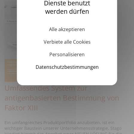
Dienste benutzt
werden dürfen
Alle akzeptieren
Verbiete alle Cookies
Personalisieren
Datenschutzbestimmungen
Umfassendes System zur
antigenbasierten Bestimmung von
Faktor XIII
Ein umfangreiches Produktportfolio anzubieten, ist ein
wichtiger Baustein unserer Unternehmensstrategie. Stago
kündigt hiermit das Angebot einer NEUEN LÖSUNG für die