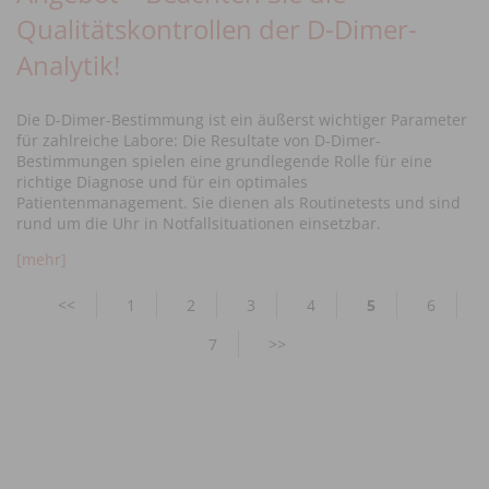
Qualitätskontrollen der D-Dimer-
Analytik!
Die D-Dimer-Bestimmung ist ein äußerst wichtiger Parameter
für zahlreiche Labore: Die Resultate von D-Dimer-
Bestimmungen spielen eine grundlegende Rolle für eine
richtige Diagnose und für ein optimales
Patientenmanagement. Sie dienen als Routinetests und sind
rund um die Uhr in Notfallsituationen einsetzbar.
[mehr]
Pagination
Previous
<<
Page
1
Page
2
Page
3
Page
4
Current
5
Page
6
page
page
Page
7
Next
>>
page