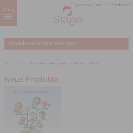
Skip
My
Personal
Space
Kundenbereich
to
Menu
main
content
Produkte & Serviceleistungen
Home
Produkte & Serviceleistungen
Neue Produkte
Neue Produkte