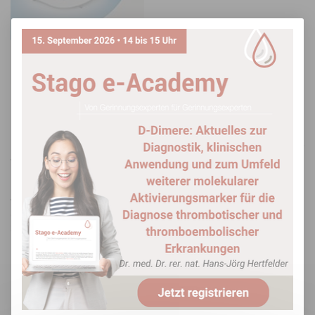
Image
STart Max – Klein, aber oho!
Der STart Max ist der Nachfolger des STart®4, der als
Halbautomat in kleineren Laboren oder als Backup-System für
vollautomatisierte optische Messsysteme bei
problematischen Proben verwendet wird. Wie alle Geräte der
Max Generation setzt auch der STart Max® auf das bewährte
viskositätsbasierte Detektionssystem (VBDS) und bietet Ihnen
ein umfangreiches Portfolio an Routine- und
Spezialgerinnungs-Clottingtesten.
[mehr]