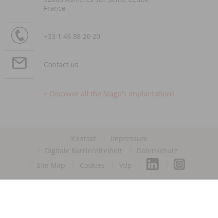
France
+33 1 46 88 20 20
Contact us
Discover all the Stago's implantations
Kontakt
Impressum
Digitale Barrierefreiheit
Datenschutz
Site Map
Cookies
Vdp