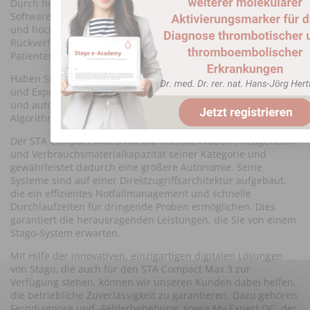
Durch hervorragende Hardware-Innovationen und neueste
Software-Funktionen profitiert Ihr Labor von Stagos Expertise
und höchsten Qualitätsstandards. Dank der optimierten
Rückverfolgbarkeit stehen verifizierbare Daten zum Erhalt der
Patientenergebnisse zur Verfügung.
Haben Sie teil an dem Know-how anerkannter Expertinnen
und Experten, durch Faktorparallelismus, programmierbare
und automatisierte Reflextest-Regeln, sowie klinischen
Algorithmen die den Laboralltag erleichtern.
Der STA Compact Max 3 hat die höchste Proben-, Reagenzien-
und Verbrauchsmaterialkapazität seiner Kategorie und
gewährleistet dadurch eine größere Autonomie. Seine
Systeme sind auf einer Direktzugriffsarchitektur aufgebaut,
die ein effizientes Notfallmanagement und schnelle
Durchlaufzeiten für dringende Proben ermöglichen. Dies
garantiert die herausragenden Leistungen, die Sie von einem
Stago-System erwarten.
Mit Hilfe der innovativen, einzigartigen digitalen Lösungen
von Stago, die auch für den STA Compact Max 3 zur
Verfügung stehen, können wir unseren Kunden dabei helfen,
die betriebliche Zuverlässigkeit zu garantieren. Dazu gehören
Ferndiagnose und -Fehlerbehebung, sowie My Expert QC, der