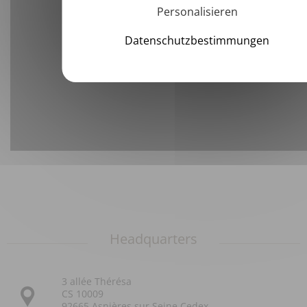
Personalisieren
Datenschutzbestimmungen
YouTube is disabled.
Erlaube
Headquarters
3 allée Thérésa
CS 10009
92665 Asnières sur Seine Cedex