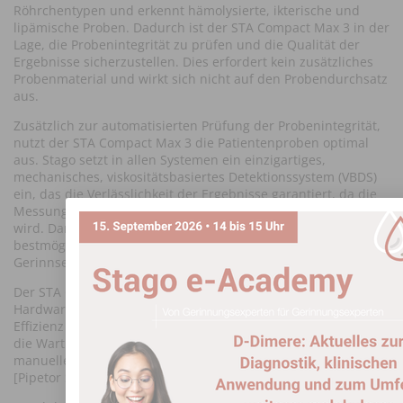
Röhrchentypen und erkennt hämolysierte, ikterische und
lipämische Proben. Dadurch ist der STA Compact Max 3 in der
Lage, die Probenintegrität zu prüfen und die Qualität der
Ergebnisse sicherzustellen. Dies erfordert kein zusätzliches
Probenmaterial und wirkt sich nicht auf den Probendurchsatz
aus.
Zusätzlich zur automatisierten Prüfung der Probenintegrität,
nutzt der STA Compact Max 3 die Patientenproben optimal
aus. Stago setzt in allen Systemen ein einzigartiges,
mechanisches, viskositätsbasiertes Detektionssystem (VBDS)
ein, das die Verlässlichkeit der Ergebnisse garantiert, da die
Messung nicht durch optische Interferenzen beeinträchtigt
Image
wird. Darüber hinaus bietet das Detektionssystem
bestmögliche Sensitivität bei der Detektion schwacher
Gerinnsel.
Der STA Compact Max 3 verfügt über ein innovatives
Hardware-Design, das die Benutzerfreundlichkeit und die
Effizienz steigert, die Produktivität optimiert und gleichzeitig
die Wartungsmaßnahmen durch den Anwender und die
manuellen Interventionen minimiert (durch ein PSR-Modul
[Pipetor Single Resolution] und die neue Cap-Piercing-Nadel).