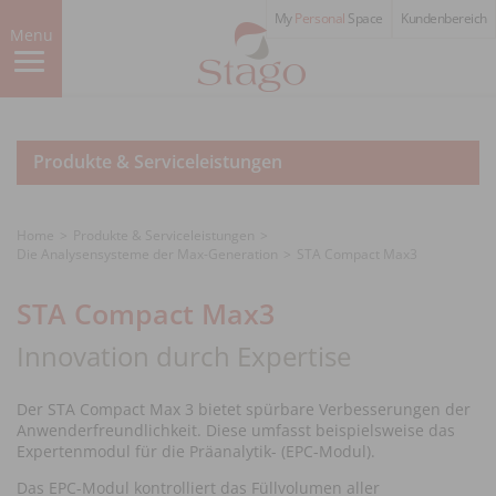
Skip
My
Personal
Space
Kundenbereich
to
Menu
main
content
Produkte & Serviceleistungen
Home
Produkte & Serviceleistungen
Die Analysensysteme der Max-Generation
STA Compact Max3
STA Compact Max3
Innovation durch Expertise
Der STA Compact Max 3 bietet spürbare Verbesserungen der
Anwenderfreundlichkeit. Diese umfasst beispielsweise das
Expertenmodul für die Präanalytik- (EPC-Modul).
Das EPC-Modul kontrolliert das Füllvolumen aller