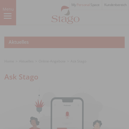
Skip
My
Personal
Space
Kundenbereich
to
Menu
main
content
Aktuelles
Home
Aktuelles
Online-Angebote
Ask Stago
Ask Stago